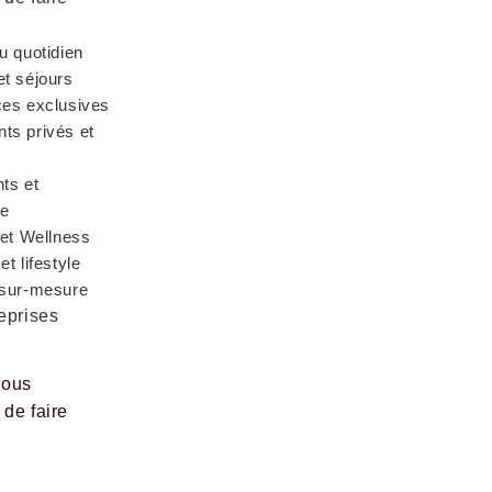
Qui sommes-nous
FAQ
bourg,
Notre manière de faire
Blog
u quotidien
Services
t séjours
ces exclusives
Nos solutions entreprises
ts privés et
ts et
ie
 rights reserved
Mentions légales et conditions généra
 et Wellness
t lifestyle
 sur-mesure
eprises
nous
de faire