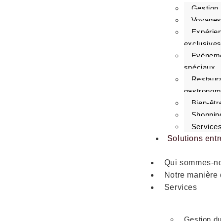
Gestion 
Voyages
Expérie
exclusive
Evèneme
spéciaux
Restaura
gastronom
Bien-êtr
Shopping
Service
Solutions entr
Qui sommes-n
Notre manière 
Services
Gestion du