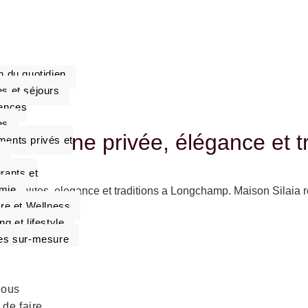
-nous
e de faire
n du quotidien
s et séjours
ences
es
 : tribune privée, élégance et t
ents privés et
rants et
mie
hospitalites, elegance et traditions a Longchamp. Maison Silaia 
tre et Wellness
g et lifestyle
es sur-mesure
treprises
nous
de faire