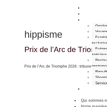
Qui sommes
Notre manièr
Services
Gestio
hippisme
Voyage
Expéri
exclusiv
Prix de l’Arc de Triomphe
Evènem
spéciaux
Restau
gastrono
Prix de l’Arc de Triomphe 2026 : tribune privee, 
Bien-ê
Shoppin
Servic
Solutions en
Qui sommes-
Notre manière 