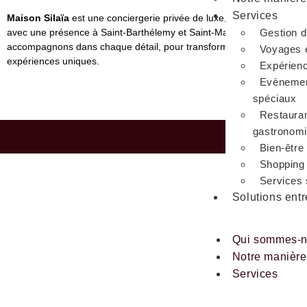
Services
Maison Silaïa
est une conciergerie privée de luxe, basée au Luxem
avec une présence à Saint-Barthélemy et Saint-Martin. Nous vous
Gestion d
accompagnons dans chaque détail, pour transformer vos besoins en
Voyages e
expériences uniques.
Expérien
Evènemen
spéciaux
Restauran
gastronom
Copyright 2026 © All
Bien-être
Shopping e
Services
Solutions entr
Qui sommes-
Notre manière 
Services