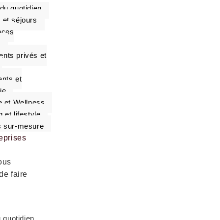
du quotidien
 et séjours
nces
s
nts privés et
nts et
ie
e et Wellness
 et lifestyle
s sur-mesure
eprises
ous
de faire
 quotidien