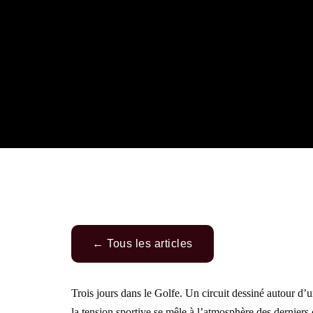
← Tous les articles
Trois jours dans le Golfe. Un circuit dessiné autour d’un
la tension sportive se mêle à l’atmosphère des dernie