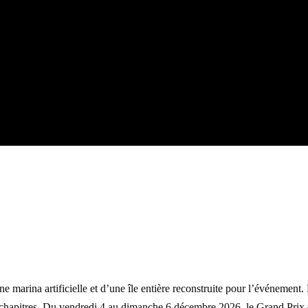
e marina artificielle et d’une île entière reconstruite pour l’événement.
rs chapitres. Du vendredi 4 au dimanche 6 décembre 2026, le Grand Pri