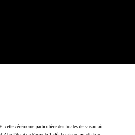
 Et cette cérémonie particulière des finales de saison où
x d’Abu Dhabi de Formule 1 clôt la saison mondiale au