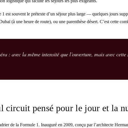
 logistique qui facilite les séjours les plus exigeants.
e 1 est souvent le prétexte d’un séjour plus large — quelques jours su
baï (à une heure de route), ou une parenthèse désert. C’est cette combi
a : avec la même intensité que l’ouverture, mais avec cette m
l circuit pensé pour le jour et la n
ndrier de la Formule 1. Inauguré en 2009, conçu par l’architecte Hermann 