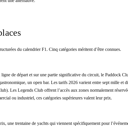
rent une alternative.
places
tructurées du calendrier F1. Cinq catégories méritent d’être connues.
 ligne de départ et sur une partie significative du circuit, le Paddock 
gastronomique, un open bar. Les tarifs 2026 varient entre sept mille et d
). Les Legends Club offrent l’accès aux zones normalement réservées a
rcial ou industriel, ces catégories supérieures valent leur prix.
ix, une trentaine de yachts qui viennent spécifiquement pour l’événeme