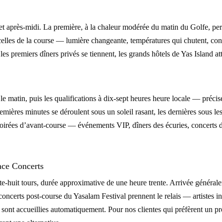
t après-midi. La première, à la chaleur modérée du matin du Golfe, perm
elles de la course — lumière changeante, températures qui chutent, cond
les premiers dîners privés se tiennent, les grands hôtels de Yas Island a
 le matin, puis les qualifications à dix-sept heures heure locale — préc
emières minutes se déroulent sous un soleil rasant, les dernières sous les 
soirées d’avant-course — événements VIP, dîners des écuries, concerts 
ace Concerts
e-huit tours, durée approximative de une heure trente. Arrivée généralem
 concerts post-course du Yasalam Festival prennent le relais — artistes 
ont accueillies automatiquement. Pour nos clientes qui préfèrent un pro